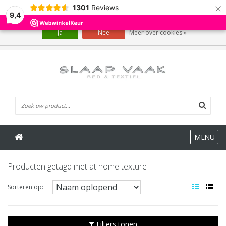
×
1301
Reviews
Wij slaan cookies op om onze website te verbeteren. Is dat akkoord?
9,4
Ja
Nee
Meer over cookies »
0 Artikelen
MENU
Producten getagd met at home texture
Sorteren op:
Filters tonen