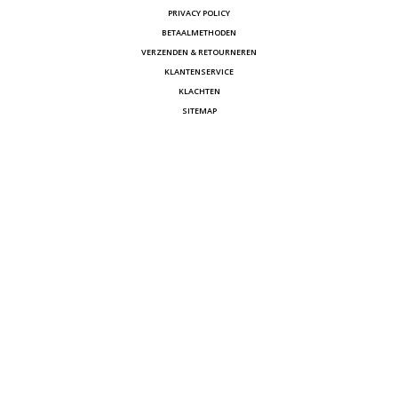
PRIVACY POLICY
BETAALMETHODEN
VERZENDEN & RETOURNEREN
KLANTENSERVICE
KLACHTEN
SITEMAP