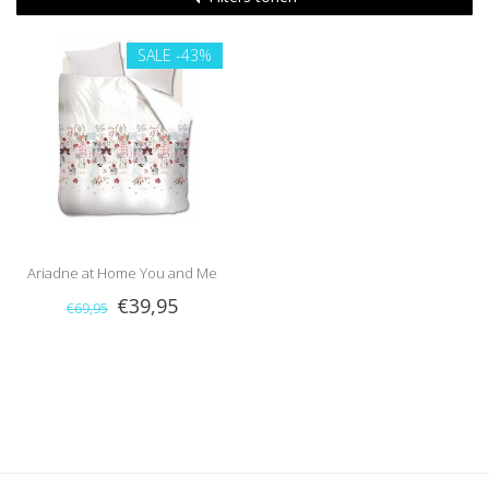
SALE
-43%
Ariadne at Home You and Me
€39,95
€69,95
(Natural)