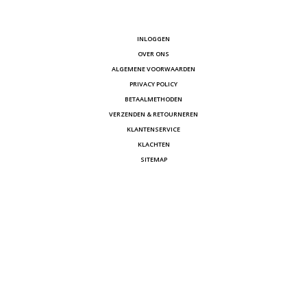
INLOGGEN
OVER ONS
ALGEMENE VOORWAARDEN
PRIVACY POLICY
BETAALMETHODEN
VERZENDEN & RETOURNEREN
KLANTENSERVICE
KLACHTEN
SITEMAP