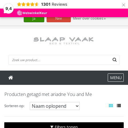
×
1301
Reviews
Wij slaan cookies op om onze website te verbeteren. Is dat akkoord?
9,4
Ja
Nee
Meer over cookies »
0 Artikelen
MENU
Producten getagd met ariadne You and Me
Sorteren op:
Filters tonen