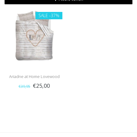
SALE
-37%
Ariadne at Home Lovewood
€25,00
€39,95
(Natural)