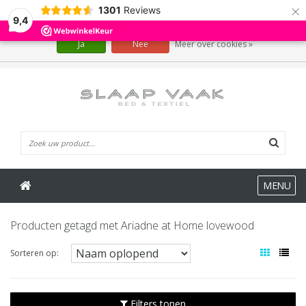
×
1301
Reviews
Wij slaan cookies op om onze website te verbeteren. Is dat akkoord?
9,4
Ja
Nee
Meer over cookies »
0 Artikelen
MENU
Producten getagd met Ariadne at Home lovewood
Sorteren op:
Filters tonen