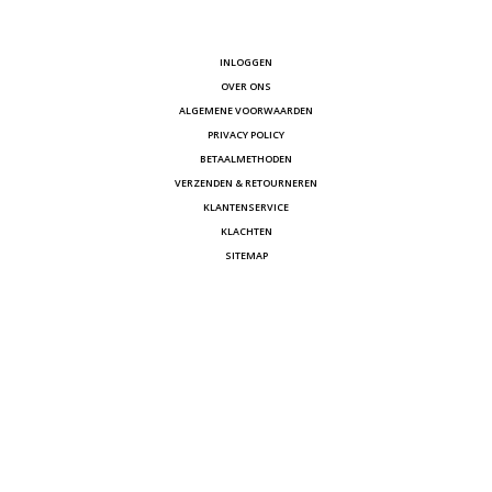
INLOGGEN
OVER ONS
ALGEMENE VOORWAARDEN
PRIVACY POLICY
BETAALMETHODEN
VERZENDEN & RETOURNEREN
KLANTENSERVICE
KLACHTEN
SITEMAP