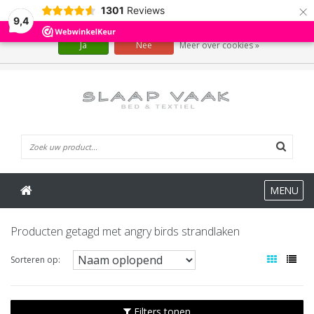
×
1301
Reviews
Wij slaan cookies op om onze website te verbeteren. Is dat akkoord?
9,4
Ja
Nee
Meer over cookies »
0 Artikelen
MENU
Producten getagd met angry birds strandlaken
Sorteren op:
Filters tonen