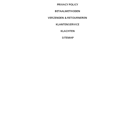
PRIVACY POLICY
BETAALMETHODEN
VERZENDEN & RETOURNEREN
KLANTENSERVICE
KLACHTEN
SITEMAP