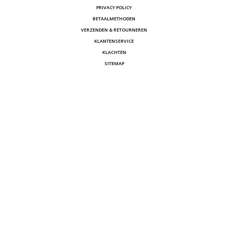
PRIVACY POLICY
BETAALMETHODEN
VERZENDEN & RETOURNEREN
KLANTENSERVICE
KLACHTEN
SITEMAP