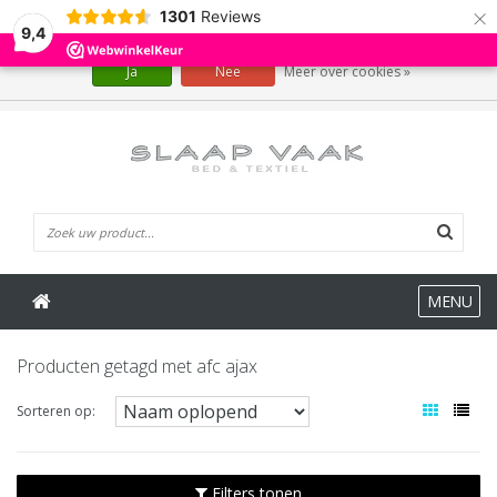
×
1301
Reviews
Wij slaan cookies op om onze website te verbeteren. Is dat akkoord?
9,4
Ja
Nee
Meer over cookies »
0 Artikelen
MENU
Producten getagd met afc ajax
Sorteren op:
Filters tonen