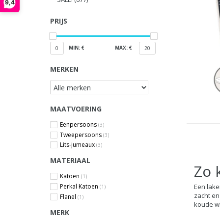
9,4
PRIJS
MIN: €
MAX: €
0
20
MERKEN
MAATVOERING
Eenpersoons
(3)
Tweepersoons
(3)
Lits-jumeaux
(3)
MATERIAAL
Zo k
Katoen
(1)
Een lake
Perkal Katoen
(1)
zacht en
Flanel
(1)
koude w
MERK