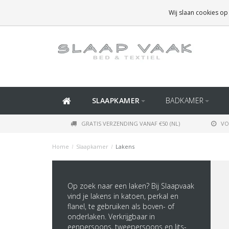
GRATIS BEZORGING BOVEN
€50
(BINNEN NEDERLAND)
Wij slaan cookies op
GRATIS BEZORGING BOVEN
€150
(BINNEN BELGIË)
SLAAPKAMER
BADKAMER
GRATIS VERZENDING VANAF €50 (NL)
VO
Home
/
Slaapkamer
/
Lakens
Op zoek naar een laken? Bij Slaapvaak
vind je lakens in katoen, perkal en
flanel, te gebruiken als boven- of
onderlaken. Verkrijgbaar in
eenpersoons, tweepersoons en lits-