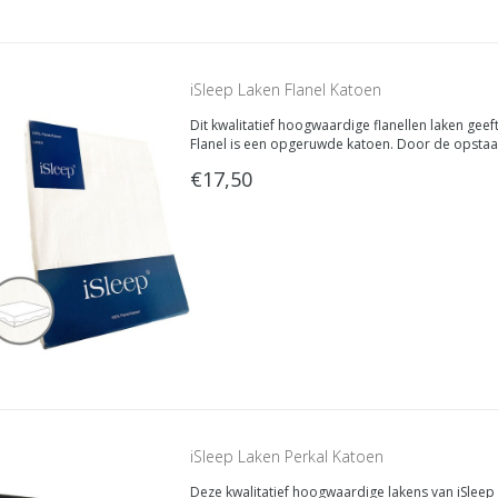
iSleep Laken Flanel Katoen
Dit kwalitatief hoogwaardige flanellen laken gee
Flanel is een opgeruwde katoen. Door de opstaan
soepel. Bovendien heeft de stof een betere isol
€17,50
iSleep Laken Perkal Katoen
Deze kwalitatief hoogwaardige lakens van iSleep