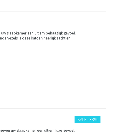
ft uw slaapkamer een ultiem behaaglijk gevoel.
de vezels is deze katoen heerlijk zacht en
erende werking.
SALE
-33%
 geven uw slaapkamer een ultiem luxe gevoel.