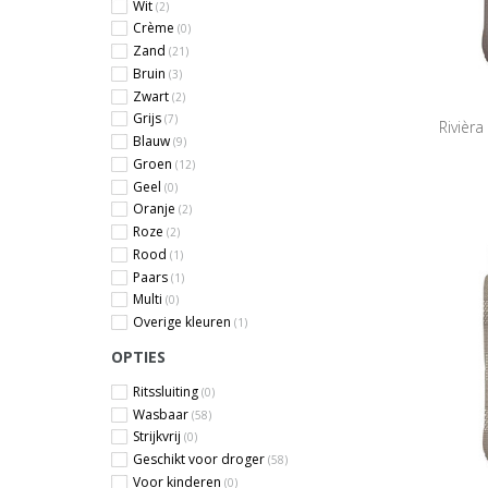
Wit
(2)
Crème
(0)
Zand
(21)
Bruin
(3)
Zwart
(2)
Grijs
(7)
Rivièr
Blauw
(9)
Groen
(12)
Geel
(0)
Oranje
(2)
Roze
(2)
Rood
(1)
Paars
(1)
Multi
(0)
Overige kleuren
(1)
OPTIES
Ritssluiting
(0)
Wasbaar
(58)
Strijkvrij
(0)
Geschikt voor droger
(58)
Voor kinderen
(0)