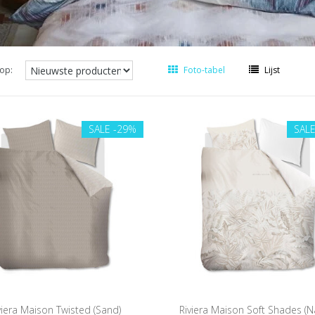
op:
Foto-tabel
Lijst
SALE
-29%
SAL
viera Maison Twisted (Sand)
Riviera Maison Soft Shades (Na