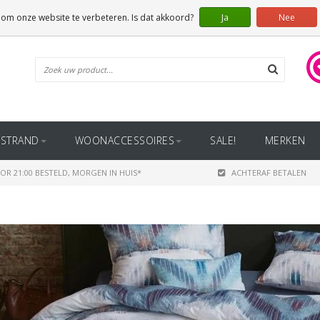
 om onze website te verbeteren. Is dat akkoord?
Ja
Nee
STRAND
WOONACCESSOIRES
SALE!
MERKEN
OR 21:00 BESTELD, MORGEN IN HUIS*
ACHTERAF BETALEN