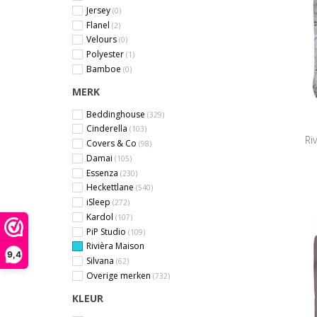
Jersey
(0)
Flanel
(2)
Velours
(0)
Polyester
(1)
Bamboe
(0)
MERK
Beddinghouse
(329)
Cinderella
(103)
Ri
Covers & Co
(98)
Damai
(105)
Essenza
(230)
Heckettlane
(540)
iSleep
(272)
Kardol
(107)
PiP Studio
(109)
Rivièra Maison
9,4
Silvana
(62)
Overige merken
(732)
KLEUR