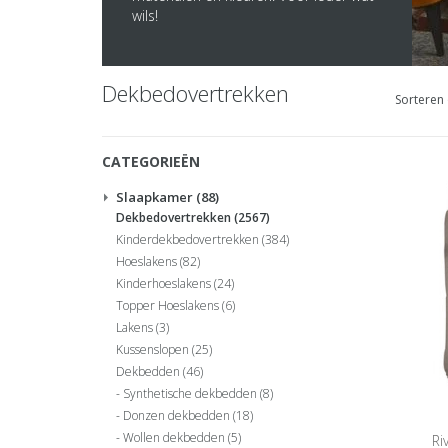
wils!
Dekbedovertrekken
Sorteren 
CATEGORIEËN
Slaapkamer
(88)
Dekbedovertrekken
(2567)
Kinderdekbedovertrekken
(384)
Hoeslakens
(82)
Kinderhoeslakens
(24)
Topper Hoeslakens
(6)
Lakens
(3)
Kussenslopen
(25)
Dekbedden
(46)
Synthetische dekbedden
(8)
Donzen dekbedden
(18)
Wollen dekbedden
(5)
Ri