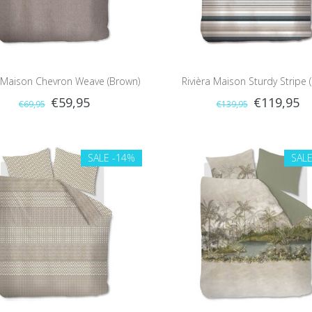
a Maison Chevron Weave (Brown)
Rivièra Maison Sturdy Stripe 
€59,95
€119,95
€69,95
€139,95
SALE
-14%
SAL