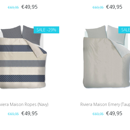
€49,95
€49,95
€69,95
€69,95
SALE
-29%
SAL
iviera Maison Ropes (Navy)
Riviera Maison Emery (Tau
€49,95
€49,95
€69,95
€69,95