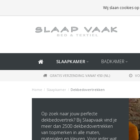
GRATIS BEZORGING BOVEN
€50
(BINNEN NEDERLAND)
Wij slaan cookies op
GRATIS BEZORGING BOVEN
€150
(BINNEN BELGIË)
SLAAPKAMER
BADKAMER
GRATIS VERZENDING VANAF €50 (NL)
VO
Home
/
Slaapkamer
/
Dekbedovertrekken
Op zoek naar jouw perfecte
dekbedovertrek? Bij Slaapvaak vind je
meer dan 2500 dekbedovertrekken
van topmerken in alle maten,
materialen en kleuren. Voor ieder wat