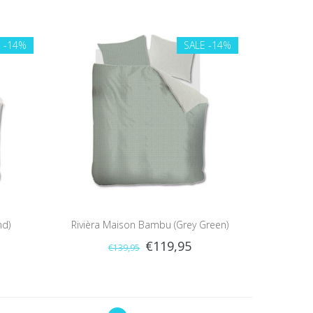
E
-14%
SALE
-14%
nd)
Rivièra Maison Bambu (Grey Green)
€119,95
€139,95