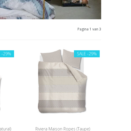
Pagina 1 van 3
E
-29%
SALE
-29%
tural)
Riviera Maison Ropes (Taupe)