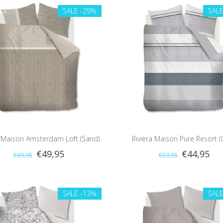
SALE
-29%
SAL
a Maison Amsterdam Loft (Sand)
Rivièra Maison Pure Resort (
€49,95
€44,95
€69,95
€59,95
SALE
-13%
SAL