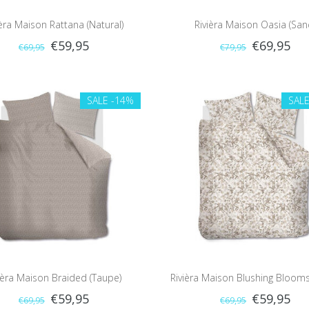
ièra Maison Rattana (Natural)
Rivièra Maison Oasia (San
€59,95
€69,95
€69,95
€79,95
SALE
-14%
SAL
ièra Maison Braided (Taupe)
Rivièra Maison Blushing Blooms
€59,95
€59,95
€69,95
€69,95