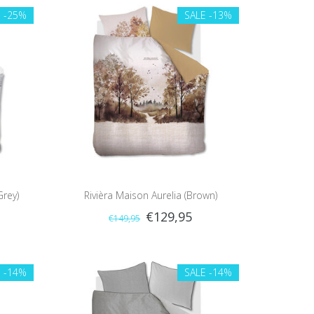
E
-25%
SALE
-13%
Grey)
Rivièra Maison Aurelia (Brown)
€129,95
€149,95
E
-14%
SALE
-14%