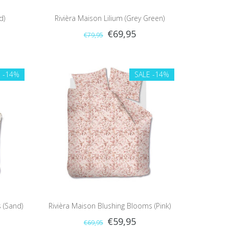
d)
Rivièra Maison Lilium (Grey Green)
€69,95
€79,95
E
-14%
SALE
-14%
 (Sand)
Rivièra Maison Blushing Blooms (Pink)
€59,95
€69,95