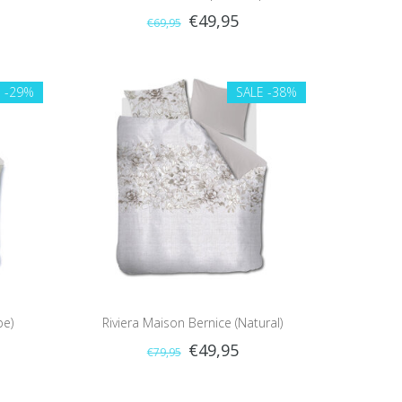
€49,95
€69,95
E
-29%
SALE
-38%
pe)
Riviera Maison Bernice (Natural)
€49,95
€79,95