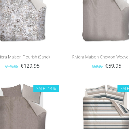
vièra Maison Flourish (Sand)
Rivièra Maison Chevron Weave
€129,95
€59,95
€149,95
€69,95
SALE
-14%
SAL