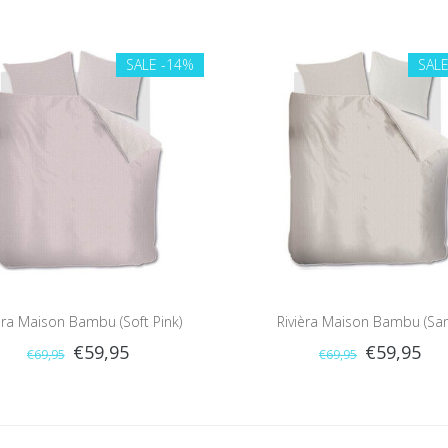
SALE
-14%
SAL
èra Maison Bambu (Soft Pink)
Rivièra Maison Bambu (Sa
€59,95
€59,95
€69,95
€69,95