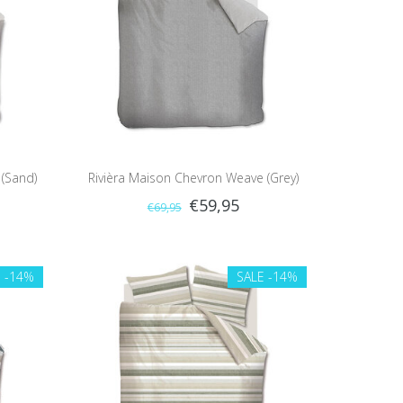
 (Sand)
Rivièra Maison Chevron Weave (Grey)
€59,95
€69,95
E
-14%
SALE
-14%