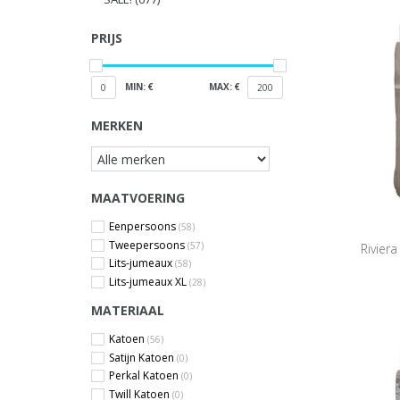
PRIJS
MIN: €
MAX: €
0
200
MERKEN
MAATVOERING
Eenpersoons
(58)
Tweepersoons
(57)
Rivier
Lits-jumeaux
(58)
Lits-jumeaux XL
(28)
MATERIAAL
Katoen
(56)
Satijn Katoen
(0)
Perkal Katoen
(0)
Twill Katoen
(0)