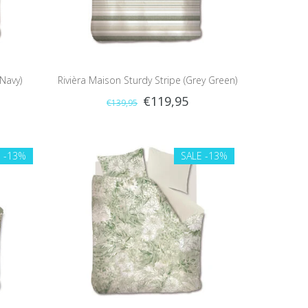
(Navy)
Rivièra Maison Sturdy Stripe (Grey Green)
€119,95
€139,95
E
-13%
SALE
-13%