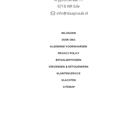
6718 WR
Ede
info@slaapvaak.nl
INLOGGEN
OVER ONS
ALGEMENE VOORWAARDEN
PRIVACY POLICY
BETAALMETHODEN
VERZENDEN & RETOURNEREN
KLANTENSERVICE
KLACHTEN
SITEMAP