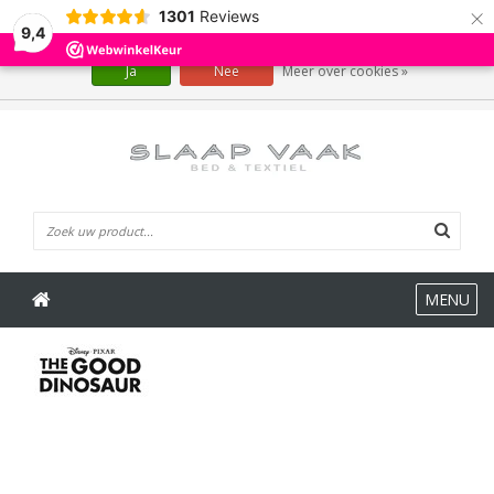
×
1301
Reviews
Wij slaan cookies op om onze website te verbeteren. Is dat akkoord?
9,4
Ja
Nee
Meer over cookies »
0 Artikelen
MENU