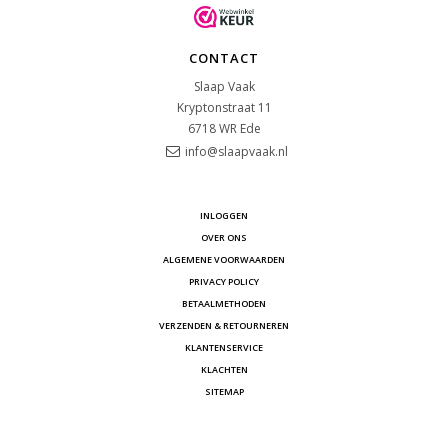
CONTACT
Slaap Vaak
Kryptonstraat 11
6718 WR
Ede
info@slaapvaak.nl
INLOGGEN
OVER ONS
ALGEMENE VOORWAARDEN
PRIVACY POLICY
BETAALMETHODEN
VERZENDEN & RETOURNEREN
KLANTENSERVICE
KLACHTEN
SITEMAP