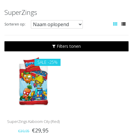
SuperZings
Sorteren op:
Filters tonen
SALE
-25%
SuperZings Kaboom City (Red)
€29,95
€39,95