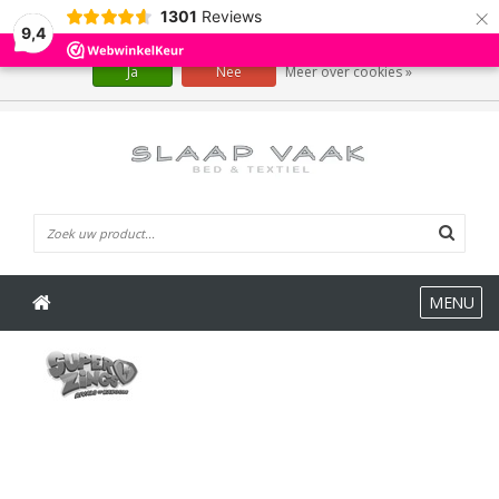
×
1301
Reviews
Wij slaan cookies op om onze website te verbeteren. Is dat akkoord?
9,4
Ja
Nee
Meer over cookies »
0 Artikelen
MENU