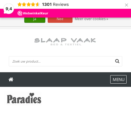
×
1301
Reviews
Wij slaan cookies op om onze website te verbeteren. Is dat akkoord?
9,4
Ja
Nee
Meer over cookies »
0 Artikelen
MENU