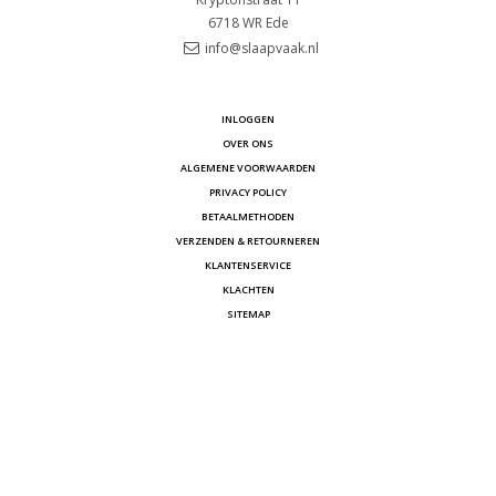
6718 WR
Ede
info@slaapvaak.nl
INLOGGEN
OVER ONS
ALGEMENE VOORWAARDEN
PRIVACY POLICY
BETAALMETHODEN
VERZENDEN & RETOURNEREN
KLANTENSERVICE
KLACHTEN
SITEMAP