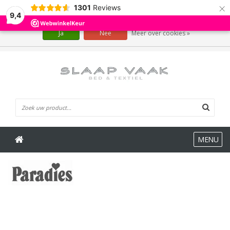
×
1301
Reviews
Wij slaan cookies op om onze website te verbeteren. Is dat akkoord?
9,4
Ja
Nee
Meer over cookies »
0 Artikelen
MENU