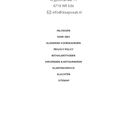
6718 WR
Ede
info@slaapvaak.nl
INLOGGEN
OVER ONS
ALGEMENE VOORWAARDEN
PRIVACY POLICY
BETAALMETHODEN
VERZENDEN & RETOURNEREN
KLANTENSERVICE
KLACHTEN
SITEMAP