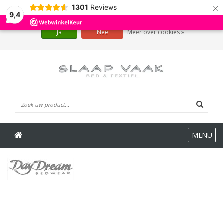
×
1301
Reviews
Wij slaan cookies op om onze website te verbeteren. Is dat akkoord?
9,4
Ja
Nee
Meer over cookies »
0 Artikelen
MENU