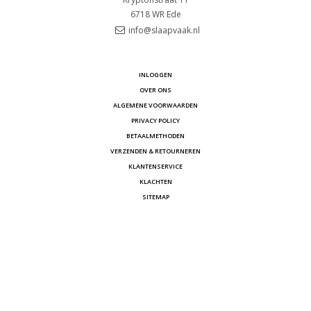
6718 WR
Ede
info@slaapvaak.nl
INLOGGEN
OVER ONS
ALGEMENE VOORWAARDEN
PRIVACY POLICY
BETAALMETHODEN
VERZENDEN & RETOURNEREN
KLANTENSERVICE
KLACHTEN
SITEMAP