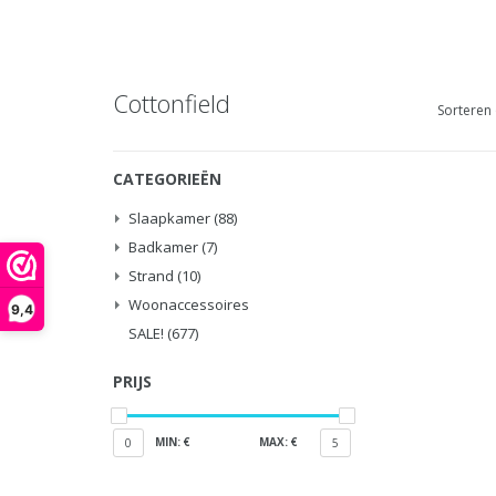
Cottonfield
Sorteren 
CATEGORIEËN
Slaapkamer
(88)
Badkamer
(7)
Strand
(10)
Woonaccessoires
9,4
SALE!
(677)
PRIJS
MIN: €
MAX: €
0
5