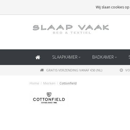
GRATIS BEZORGING BOVEN
€50
(BINNEN NEDERLAND)
Wij slaan cookies op
GRATIS BEZORGING BOVEN
€150
(BINNEN BELGIË)
SLAAPKAMER
BADKAMER
GRATIS VERZENDING VANAF €50 (NL)
VO
Home
/
Merken
/
Cottonfield