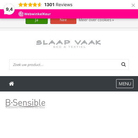
×
1301
Reviews
Wij slaan cookies op om onze website te verbeteren. Is dat akkoord?
9,4
Ja
Nee
Meer over cookies »
0 Artikelen
MENU