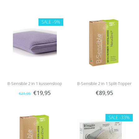
(Bordeaux)
SALE
-9%
B-Sensible 2 in 1 kussensloop
B-Sensible 2 in 1 Split-Topper
€19,95
€89,95
€21,95
(Lila)
hoeslaken (Wit)
SALE
-33%