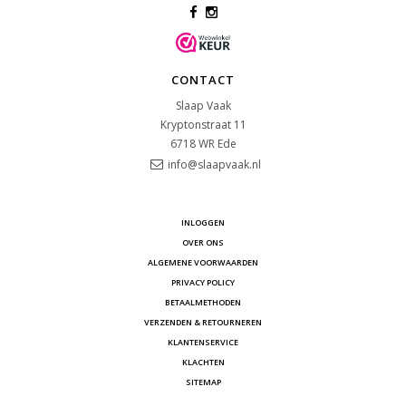
CONTACT
Slaap Vaak
Kryptonstraat 11
6718 WR
Ede
info@slaapvaak.nl
INLOGGEN
OVER ONS
ALGEMENE VOORWAARDEN
PRIVACY POLICY
BETAALMETHODEN
VERZENDEN & RETOURNEREN
KLANTENSERVICE
KLACHTEN
SITEMAP