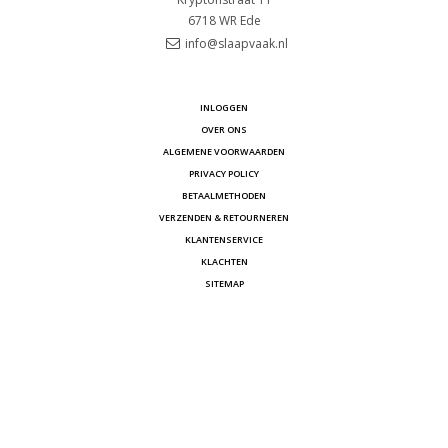
6718 WR
Ede
info@slaapvaak.nl
INLOGGEN
OVER ONS
ALGEMENE VOORWAARDEN
PRIVACY POLICY
BETAALMETHODEN
VERZENDEN & RETOURNEREN
KLANTENSERVICE
KLACHTEN
SITEMAP