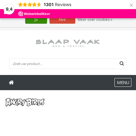
×
1301
Reviews
Wij slaan cookies op om onze website te verbeteren. Is dat akkoord?
9,4
Ja
Nee
Meer over cookies »
0 Artikelen
MENU