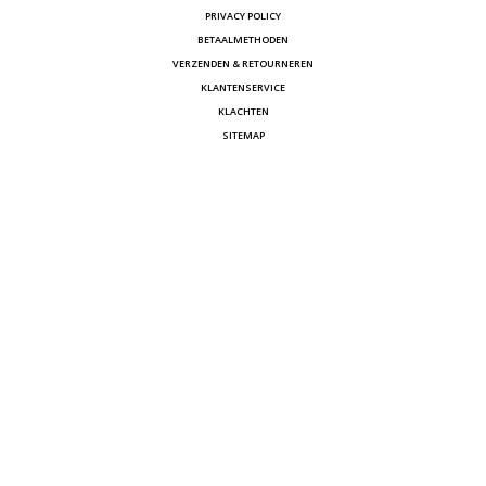
PRIVACY POLICY
BETAALMETHODEN
VERZENDEN & RETOURNEREN
KLANTENSERVICE
KLACHTEN
SITEMAP