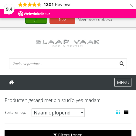
×
1301
Reviews
Wij slaan cookies op om onze website te verbeteren. Is dat akkoord?
9,4
Ja
Nee
Meer over cookies »
0 Artikelen
MENU
Producten getagd met pip studio yes madam
Sorteren op:
Filters tonen