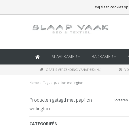
GRATIS BEZORGING BOVEN
€50
(BINNEN NEDERLAND)
Wij slaan cookies op
GRATIS BEZORGING BOVEN
€150
(BINNEN BELGIË)
SLAAPKAMER
BADKAMER
GRATIS VERZENDING VANAF €50 (NL)
VO
Home
/
Tags
/
papillon wellington
Producten getagd met papillon
Sorteren 
wellington
CATEGORIEËN