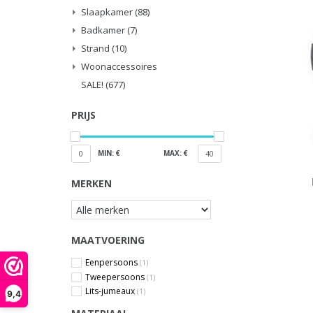
Slaapkamer
(88)
Badkamer
(7)
Strand
(10)
Woonaccessoires
SALE!
(677)
PRIJS
MIN: €
MAX: €
0
40
MERKEN
MAATVOERING
Eenpersoons
(1)
Tweepersoons
(1)
Lits-jumeaux
(1)
9,4