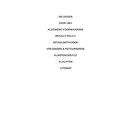
INLOGGEN
OVER ONS
ALGEMENE VOORWAARDEN
PRIVACY POLICY
BETAALMETHODEN
VERZENDEN & RETOURNEREN
KLANTENSERVICE
KLACHTEN
SITEMAP