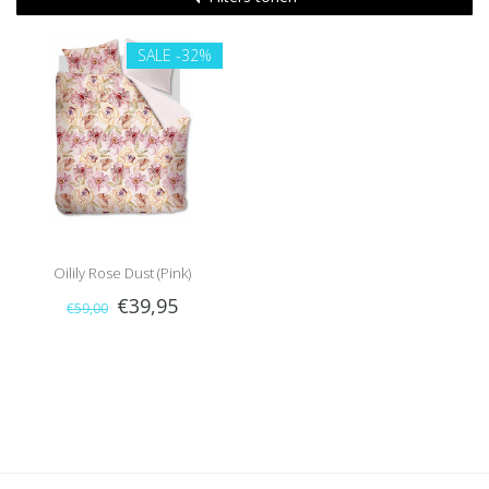
SALE
-32%
Oilily Rose Dust (Pink)
€39,95
€59,00