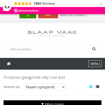
×
1301
Reviews
Wij slaan cookies op om onze website te verbeteren. Is dat akkoord?
9,4
Ja
Nee
Meer over cookies »
0 Artikelen
MENU
Producten getagd met oilily rose dust
Sorteren op:
Filters tonen