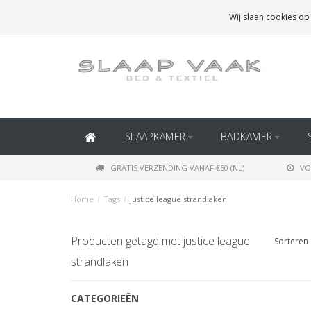
GRATIS BEZORGING BOVEN
€50
(BINNEN NEDERLAND)
Wij slaan cookies op
GRATIS BEZORGING BOVEN
€150
(BINNEN BELGIË)
SLAAPKAMER
BADKAMER
GRATIS VERZENDING VANAF €50 (NL)
VO
Home
/
Tags
/
justice league strandlaken
Producten getagd met justice league
Sorteren 
strandlaken
CATEGORIEËN