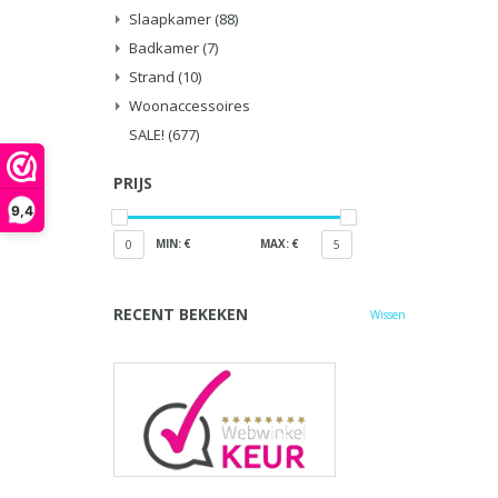
Slaapkamer
(88)
Badkamer
(7)
Strand
(10)
Woonaccessoires
SALE!
(677)
PRIJS
9,4
MIN: €
MAX: €
0
5
RECENT BEKEKEN
Wissen