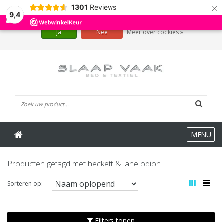
×
1301
Reviews
Wij slaan cookies op om onze website te verbeteren. Is dat akkoord?
9,4
Ja
Nee
Meer over cookies »
0 Artikelen
MENU
Producten getagd met heckett & lane odion
Sorteren op:
Filters tonen