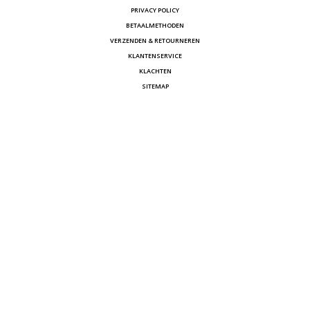
PRIVACY POLICY
BETAALMETHODEN
VERZENDEN & RETOURNEREN
KLANTENSERVICE
KLACHTEN
SITEMAP