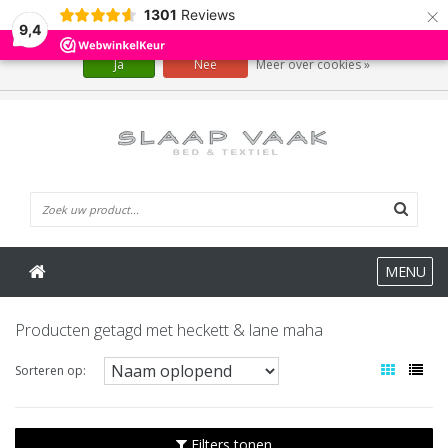
×
1301
Reviews
Wij slaan cookies op om onze website te verbeteren. Is dat akkoord?
9,4
Ja
Nee
Meer over cookies »
0 Artikelen
MENU
Producten getagd met heckett & lane maha
Sorteren op:
Filters tonen