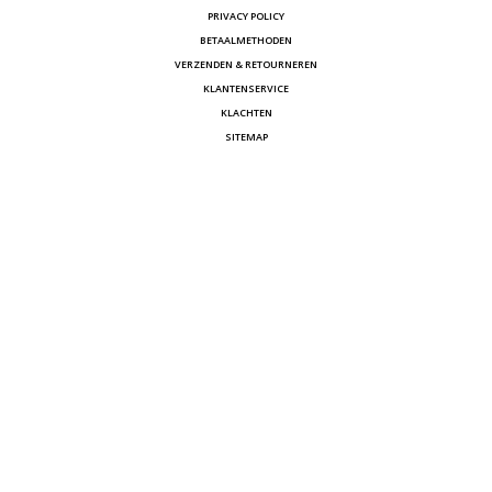
PRIVACY POLICY
BETAALMETHODEN
VERZENDEN & RETOURNEREN
KLANTENSERVICE
KLACHTEN
SITEMAP