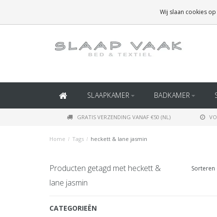
GRATIS BEZORGING BOVEN
€50
(BINNEN NEDERLAND)
Wij slaan cookies op
GRATIS BEZORGING BOVEN
€150
(BINNEN BELGIË)
SLAAPKAMER
BADKAMER
GRATIS VERZENDING VANAF €50 (NL)
VO
Home
/
Tags
/
heckett & lane jasmin
Producten getagd met heckett &
Sorteren 
lane jasmin
CATEGORIEËN