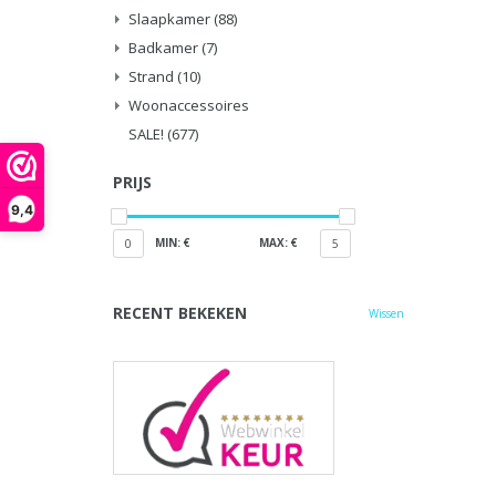
Slaapkamer
(88)
Badkamer
(7)
Strand
(10)
Woonaccessoires
SALE!
(677)
PRIJS
9,4
MIN: €
MAX: €
0
5
RECENT BEKEKEN
Wissen