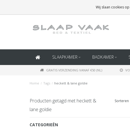
GRATIS BEZORGING BOVEN
€50
(BINNEN NEDERLAND)
Wij slaan cookies op
GRATIS BEZORGING BOVEN
€150
(BINNEN BELGIË)
SLAAPKAMER
BADKAMER
GRATIS VERZENDING VANAF €50 (NL)
VO
Home
/
Tags
/
heckett & lane goldie
Producten getagd met heckett &
Sorteren 
lane goldie
CATEGORIEËN