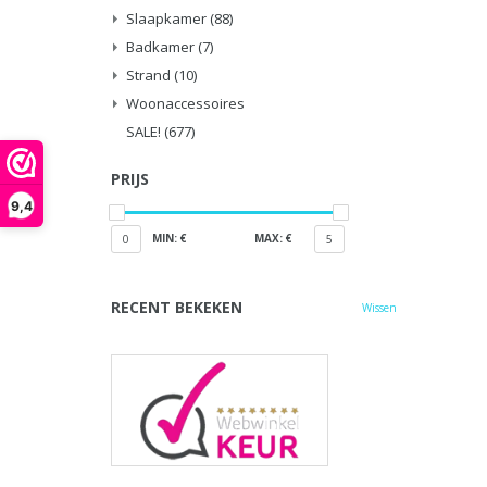
Slaapkamer
(88)
Badkamer
(7)
Strand
(10)
Woonaccessoires
SALE!
(677)
PRIJS
9,4
MIN: €
MAX: €
0
5
RECENT BEKEKEN
Wissen