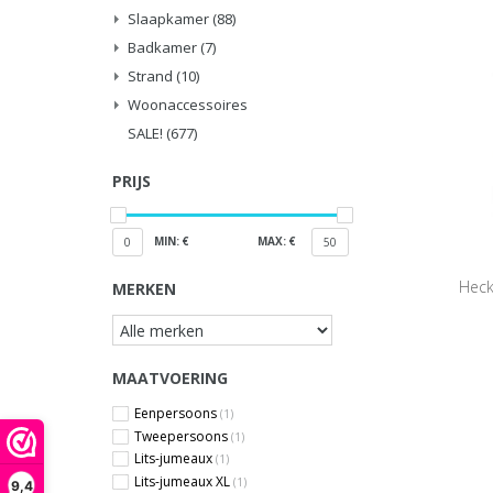
Slaapkamer
(88)
Badkamer
(7)
Strand
(10)
Woonaccessoires
SALE!
(677)
PRIJS
MIN: €
MAX: €
0
50
Heck
MERKEN
MAATVOERING
Eenpersoons
(1)
Tweepersoons
(1)
Lits-jumeaux
(1)
Lits-jumeaux XL
(1)
9,4