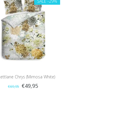
SALE
-29%
ettlane Chrys (Mimosa White)
€49,95
€69,95