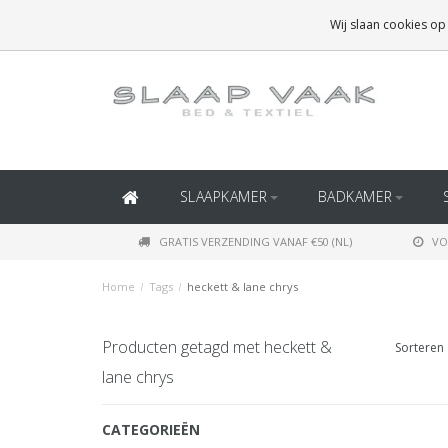
GRATIS BEZORGING BOVEN
€50
(BINNEN NEDERLAND)
Wij slaan cookies op
GRATIS BEZORGING BOVEN
€150
(BINNEN BELGIË)
SLAAPKAMER
BADKAMER
GRATIS VERZENDING VANAF €50 (NL)
VO
Home
/
Tags
/
heckett & lane chrys
Producten getagd met heckett &
Sorteren 
lane chrys
CATEGORIEËN