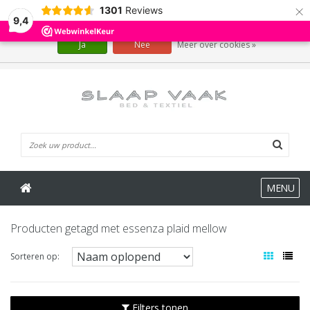
×
1301
Reviews
Wij slaan cookies op om onze website te verbeteren. Is dat akkoord?
9,4
Ja
Nee
Meer over cookies »
0 Artikelen
MENU
Producten getagd met essenza plaid mellow
Sorteren op:
Filters tonen