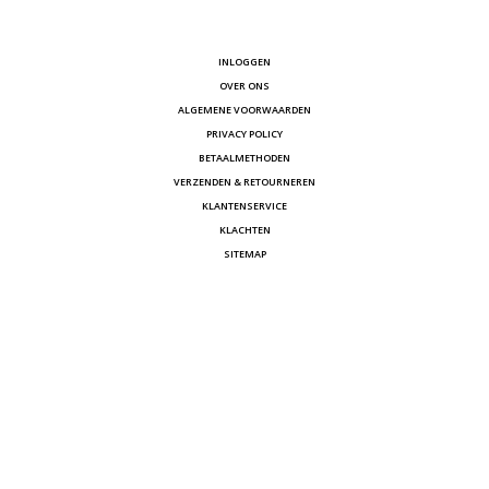
INLOGGEN
OVER ONS
ALGEMENE VOORWAARDEN
PRIVACY POLICY
BETAALMETHODEN
VERZENDEN & RETOURNEREN
KLANTENSERVICE
KLACHTEN
SITEMAP