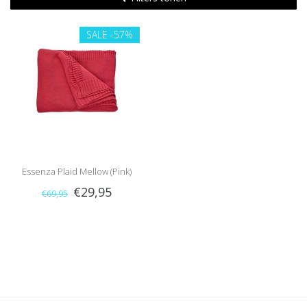
SALE
-57%
Essenza Plaid Mellow (Pink)
€29,95
€69,95