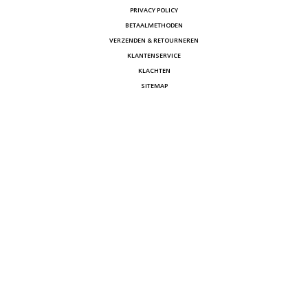
PRIVACY POLICY
BETAALMETHODEN
VERZENDEN & RETOURNEREN
KLANTENSERVICE
KLACHTEN
SITEMAP