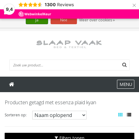
×
1300
Reviews
Wij slaan cookies op om onze website te verbeteren. Is dat akkoord?
9,4
Ja
Nee
Meer over cookies »
0 Artikelen
MENU
Producten getagd met essenza plaid kyan
Sorteren op:
Filters tonen