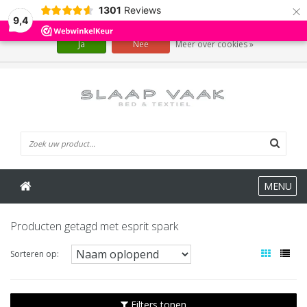
×
1301
Reviews
Wij slaan cookies op om onze website te verbeteren. Is dat akkoord?
9,4
Ja
Nee
Meer over cookies »
0 Artikelen
MENU
Producten getagd met esprit spark
Sorteren op:
Filters tonen