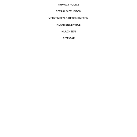
PRIVACY POLICY
BETAALMETHODEN
VERZENDEN & RETOURNEREN
KLANTENSERVICE
KLACHTEN
SITEMAP