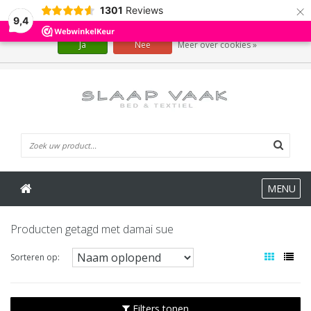
×
1301
Reviews
Wij slaan cookies op om onze website te verbeteren. Is dat akkoord?
9,4
Ja
Nee
Meer over cookies »
0 Artikelen
MENU
Producten getagd met damai sue
Sorteren op:
Filters tonen