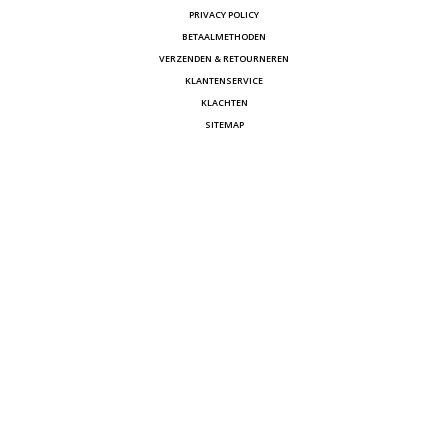
PRIVACY POLICY
BETAALMETHODEN
VERZENDEN & RETOURNEREN
KLANTENSERVICE
KLACHTEN
SITEMAP