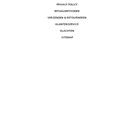
PRIVACY POLICY
BETAALMETHODEN
VERZENDEN & RETOURNEREN
KLANTENSERVICE
KLACHTEN
SITEMAP