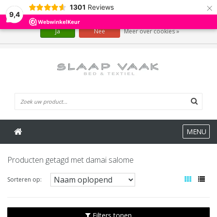
×
1301
Reviews
Wij slaan cookies op om onze website te verbeteren. Is dat akkoord?
9,4
Ja
Nee
Meer over cookies »
0 Artikelen
MENU
Producten getagd met damai salome
Sorteren op:
Filters tonen