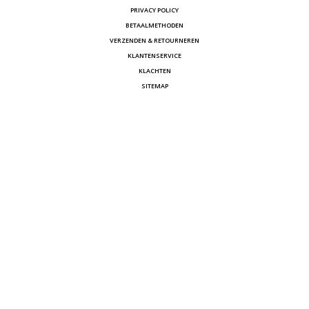
PRIVACY POLICY
BETAALMETHODEN
VERZENDEN & RETOURNEREN
KLANTENSERVICE
KLACHTEN
SITEMAP