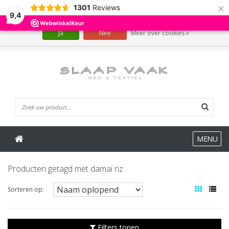
×
1301
Reviews
Wij slaan cookies op om onze website te verbeteren. Is dat akkoord?
9,4
Ja
Nee
Meer over cookies »
0 Artikelen
MENU
Producten getagd met damai riz
Sorteren op:
Filters tonen