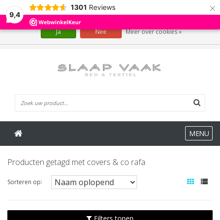
×
1301
Reviews
Wij slaan cookies op om onze website te verbeteren. Is dat akkoord?
9,4
Ja
Nee
Meer over cookies »
0 Artikelen
MENU
Producten getagd met covers & co rafa
Sorteren op:
Filters tonen