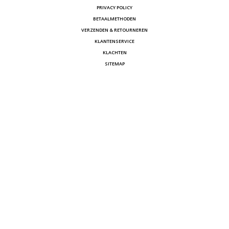
PRIVACY POLICY
BETAALMETHODEN
VERZENDEN & RETOURNEREN
KLANTENSERVICE
KLACHTEN
SITEMAP