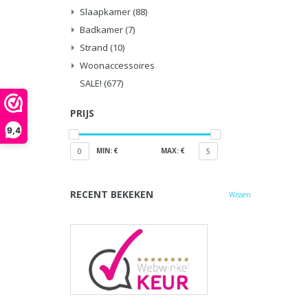
Slaapkamer
(88)
Badkamer
(7)
Strand
(10)
Woonaccessoires
SALE!
(677)
PRIJS
9,4
MIN: €
MAX: €
0
5
RECENT BEKEKEN
Wissen