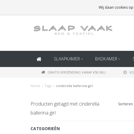
GRATIS BEZORGING BOVEN
€50
(BINNEN NEDERLAND)
Wij slaan cookies op
GRATIS BEZORGING BOVEN
€150
(BINNEN BELGIË)
SLAAPKAMER
BADKAMER
GRATIS VERZENDING VANAF €50 (NL)
VO
Home
/
Tags
/
cinderella ballerina girl
Producten getagd met cinderella
Sorteren 
ballerina girl
CATEGORIEËN