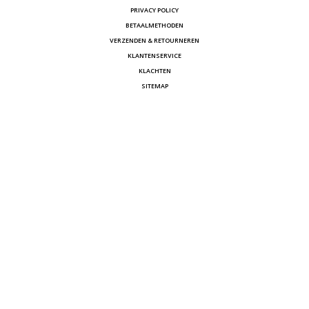
PRIVACY POLICY
BETAALMETHODEN
VERZENDEN & RETOURNEREN
KLANTENSERVICE
KLACHTEN
SITEMAP