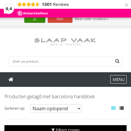
×
1301
Reviews
Wij slaan cookies op om onze website te verbeteren. Is dat akkoord?
9,4
Ja
Nee
Meer over cookies »
0 Artikelen
MENU
Producten getagd met barcelona handdoek
Sorteren op:
Filters tonen