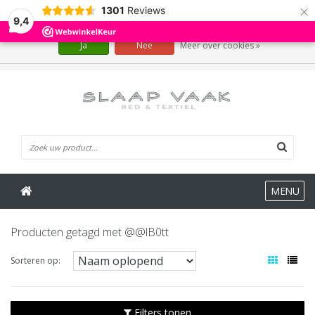
×
1301
Reviews
Wij slaan cookies op om onze website te verbeteren. Is dat akkoord?
9,4
Ja
Nee
Meer over cookies »
0 Artikelen
MENU
Producten getagd met @@lB0tt
Sorteren op:
Filters tonen