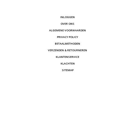
INLOGGEN
OVER ONS
ALGEMENE VOORWAARDEN
PRIVACY POLICY
BETAALMETHODEN
VERZENDEN & RETOURNEREN
KLANTENSERVICE
KLACHTEN
SITEMAP