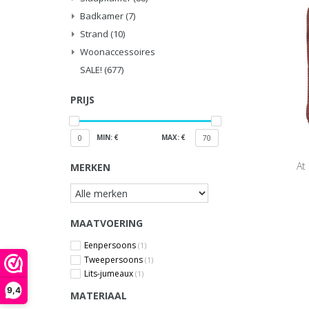
Badkamer
(7)
Strand
(10)
Woonaccessoires
SALE!
(677)
PRIJS
MIN: €
MAX: €
0
70
At
MERKEN
MAATVOERING
Eenpersoons
(1)
Tweepersoons
(1)
Lits-jumeaux
(1)
9,4
MATERIAAL