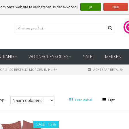
 om onze website te verbeteren. Is dat akkoord?
Ja
Nee
STRAND
WOONACCESSOIRES
SALE!
MERKEN
OR 21:00 BESTELD, MORGEN IN HUIS*
ACHTERAF BETALEN
op:
Foto-tabel
Lijst
SALE
-13%