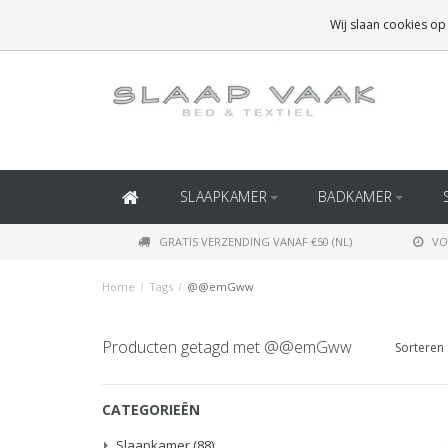
GRATIS BEZORGING BOVEN
€50
(BINNEN NEDERLAND)
Wij slaan cookies op
GRATIS BEZORGING BOVEN
€150
(BINNEN BELGIË)
SLAAPKAMER
BADKAMER
GRATIS VERZENDING VANAF €50 (NL)
VO
Home
/
Tags
/
@@emGww
Producten getagd met @@emGww
Sorteren 
CATEGORIEËN
Slaapkamer
(88)