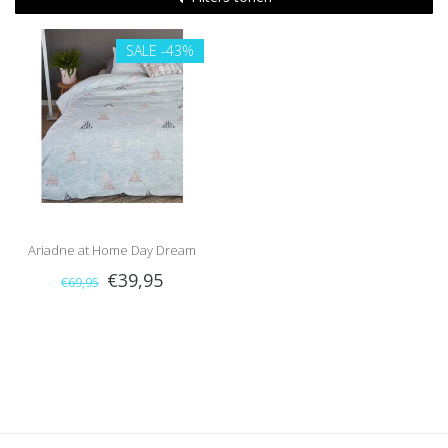
SALE
-43%
Ariadne at Home Day Dream
€39,95
€69,95
(Natural)