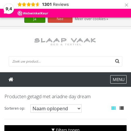
×
1301
Reviews
Wij slaan cookies op om onze website te verbeteren. Is dat akkoord?
9,4
Ja
Nee
Meer over cookies »
0 Artikelen
MENU
Producten getagd met ariadne day dream
Sorteren op:
Filters tonen