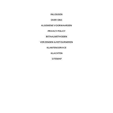
INLOGGEN
OVER ONS
ALGEMENE VOORWAARDEN
PRIVACY POLICY
BETAALMETHODEN
VERZENDEN & RETOURNEREN
KLANTENSERVICE
KLACHTEN
SITEMAP