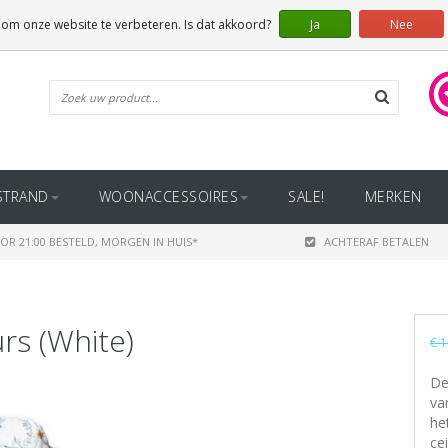
 om onze website te verbeteren. Is dat akkoord?
Ja
Nee
STRAND
WOONACCESSOIRES
SALE!
MERKEN
OR 21:00 BESTELD, MORGEN IN HUIS*
ACHTERAF BETALEN
urs (White)
€ 1
De
va
he
ce