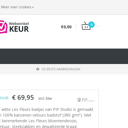
INLOGGEN
REGISTREREN
Meer over cookies »
0
€0,00
DE BESTE AANBIEDINGEN!
€ 69,95
19,95
Incl. btw
 witte Les Fleurs badjas van PIP Studio is gemaakt
n 100% katoenen velours badstof (380 g/m²). Met
t kenmerkende Les Fleurs bloemendessin,
intuur, steekzakken en gewatteerde kraag.