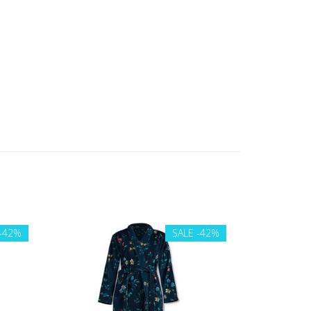
-42%
SALE
-42%