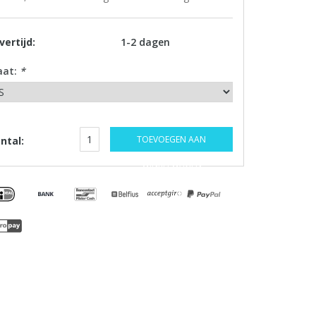
vertijd:
1-2 dagen
aat:
*
TOEVOEGEN AAN
ntal:
WINKELWAGEN