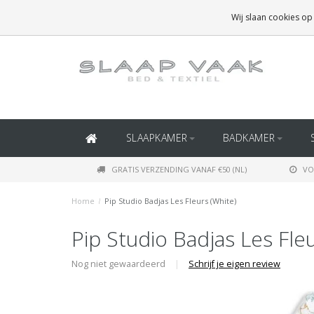
GRATIS BEZORGING BOVEN
€50
(BINNEN NEDERLAND)
Wij slaan cookies op
GRATIS BEZORGING BOVEN
€150
(BINNEN BELGIË)
SLAAPKAMER
BADKAMER
GRATIS VERZENDING VANAF €50 (NL)
VO
Home
/
Pip Studio Badjas Les Fleurs (White)
Pip Studio Badjas Les Fle
Nog niet gewaardeerd
|
Schrijf je eigen review