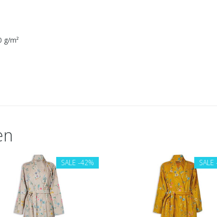
0 g/m²
en
SALE
-42%
SALE