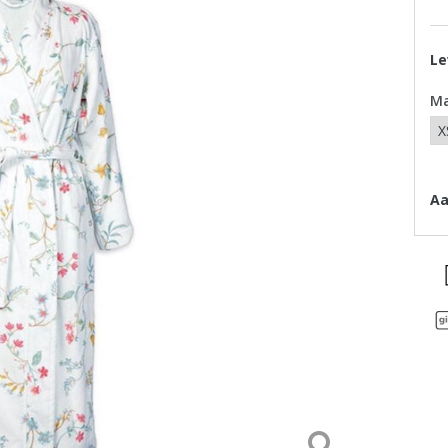
Le
M
Aa