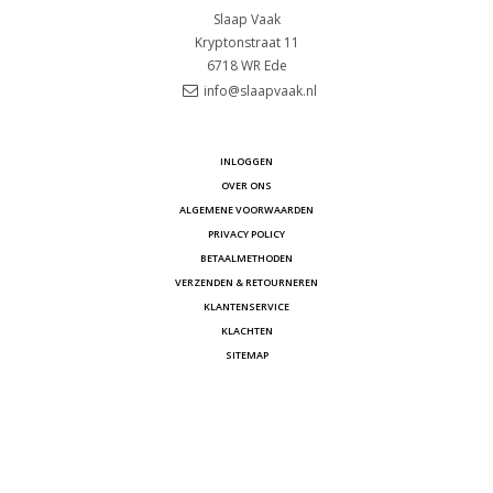
Slaap Vaak
Kryptonstraat 11
6718 WR
Ede
info@slaapvaak.nl
INLOGGEN
OVER ONS
ALGEMENE VOORWAARDEN
PRIVACY POLICY
BETAALMETHODEN
VERZENDEN & RETOURNEREN
KLANTENSERVICE
KLACHTEN
SITEMAP