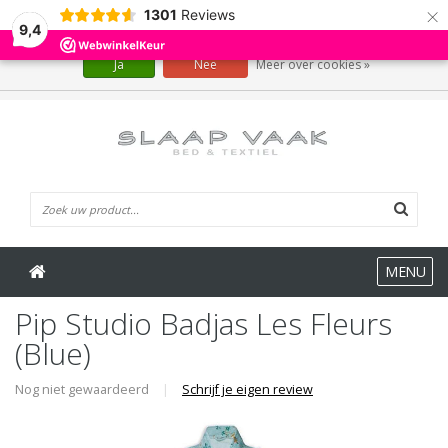
×
1301
Reviews
Wij slaan cookies op om onze website te verbeteren. Is dat akkoord?
9,4
Ja
Nee
Meer over cookies »
0 Artikelen
MENU
Pip Studio Badjas Les Fleurs
(Blue)
Nog niet gewaardeerd
|
Schrijf je eigen review