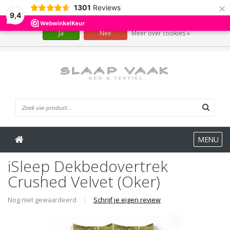
×
1301
Reviews
Wij slaan cookies op om onze website te verbeteren. Is dat akkoord?
9,4
Ja
Nee
Meer over cookies »
0 Artikelen
MENU
iSleep Dekbedovertrek
Crushed Velvet (Oker)
Nog niet gewaardeerd
|
Schrijf je eigen review