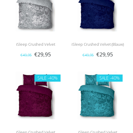
iSleep Crushed Velvet
iSleep Crushed Velvet (Blauw)
€29,95
€29,95
€49,95
€49,95
(Antraciet)
SALE
-40%
SALE
-40%
iSleep Crushed Velvet
iSleep Crushed Velvet