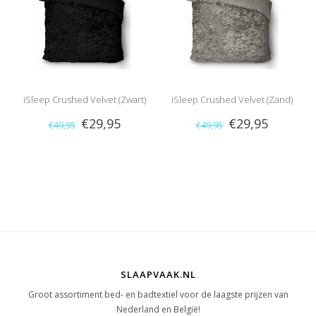
iSleep Crushed Velvet (Zwart)
iSleep Crushed Velvet (Zand)
€29,95
€29,95
€49,95
€49,95
SLAAPVAAK.NL
Groot assortiment bed- en badtextiel voor de laagste prijzen van
Nederland en België!