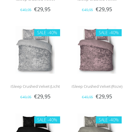
€29,95
€29,95
€49,95
€49,95
(Bordeaux)
(Turquoise)
SALE
-40%
SALE
-40%
iSleep Crushed Velvet (Licht
iSleep Crushed Velvet (Roze)
€29,95
€29,95
€49,95
€49,95
Grijs)
SALE
-40%
SALE
-40%