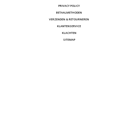
PRIVACY POLICY
BETAALMETHODEN
VERZENDEN & RETOURNEREN
KLANTENSERVICE
KLACHTEN
SITEMAP