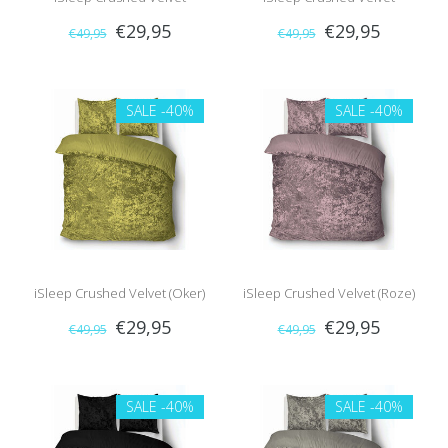
€29,95
€29,95
€49,95
€49,95
(Bordeaux)
(Turquoise)
SALE
-40%
SALE
-40%
iSleep Crushed Velvet (Oker)
iSleep Crushed Velvet (Roze)
€29,95
€29,95
€49,95
€49,95
SALE
-40%
SALE
-40%