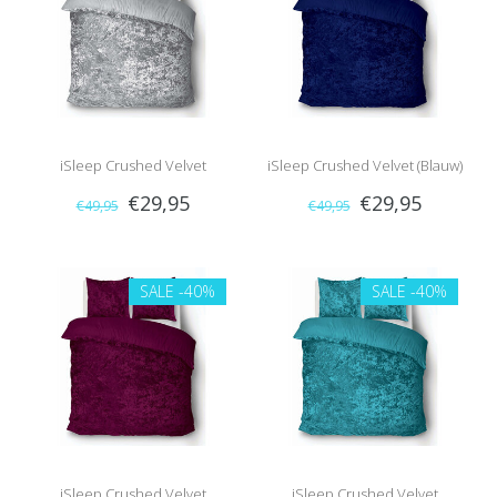
iSleep Crushed Velvet
iSleep Crushed Velvet (Blauw)
€29,95
€29,95
€49,95
€49,95
(Antraciet)
SALE
-40%
SALE
-40%
iSleep Crushed Velvet
iSleep Crushed Velvet