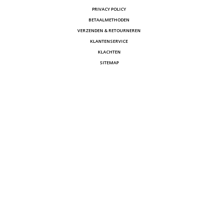
PRIVACY POLICY
BETAALMETHODEN
VERZENDEN & RETOURNEREN
KLANTENSERVICE
KLACHTEN
SITEMAP