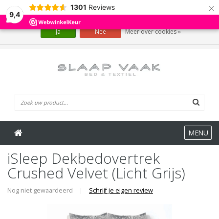
×
1301
Reviews
Wij slaan cookies op om onze website te verbeteren. Is dat akkoord?
9,4
Ja
Nee
Meer over cookies »
0 Artikelen
MENU
iSleep Dekbedovertrek
Crushed Velvet (Licht Grijs)
Nog niet gewaardeerd
|
Schrijf je eigen review