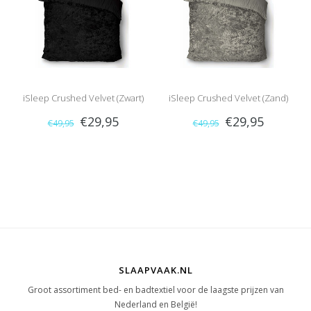
iSleep Crushed Velvet (Zwart)
iSleep Crushed Velvet (Zand)
€29,95
€29,95
€49,95
€49,95
SLAAPVAAK.NL
Groot assortiment bed- en badtextiel voor de laagste prijzen van
Nederland en België!