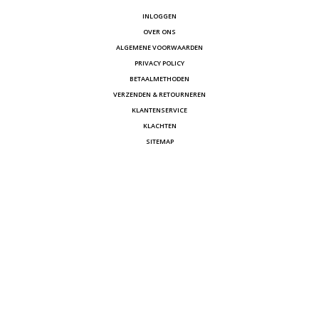
INLOGGEN
OVER ONS
ALGEMENE VOORWAARDEN
PRIVACY POLICY
BETAALMETHODEN
VERZENDEN & RETOURNEREN
KLANTENSERVICE
KLACHTEN
SITEMAP