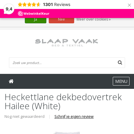
×
1301
Reviews
Wij slaan cookies op om onze website te verbeteren. Is dat akkoord?
9,4
Ja
Nee
Meer over cookies »
0 Artikelen
MENU
Heckettlane dekbedovertrek
Hailee (White)
Nog niet gewaardeerd
|
Schrijf je eigen review