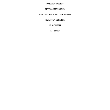
PRIVACY POLICY
BETAALMETHODEN
VERZENDEN & RETOURNEREN
KLANTENSERVICE
KLACHTEN
SITEMAP