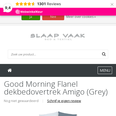
×
1301
Reviews
Wij slaan cookies op om onze website te verbeteren. Is dat akkoord?
9,4
Ja
Nee
Meer over cookies »
0 Artikelen
MENU
Good Morning Flanel
dekbedovertrek Amigo (Grey)
Nog niet gewaardeerd
|
Schrijf je eigen review