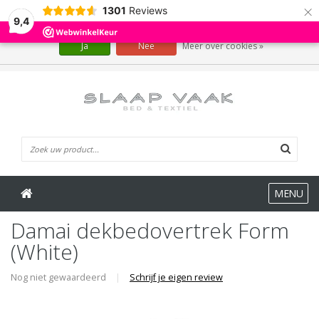
×
1301
Reviews
Wij slaan cookies op om onze website te verbeteren. Is dat akkoord?
9,4
Ja
Nee
Meer over cookies »
0 Artikelen
MENU
Damai dekbedovertrek Form
(White)
Nog niet gewaardeerd
|
Schrijf je eigen review