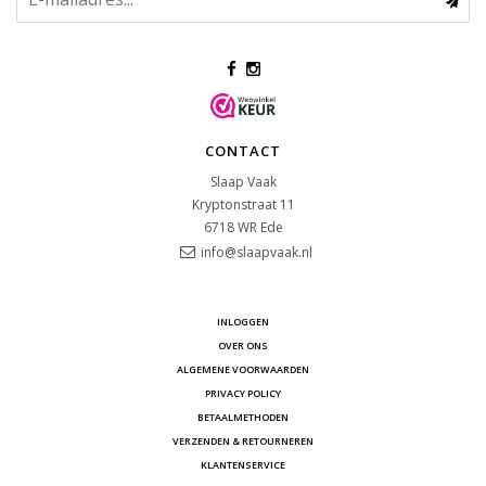
CONTACT
Slaap Vaak
Kryptonstraat 11
6718 WR
Ede
info@slaapvaak.nl
INLOGGEN
OVER ONS
ALGEMENE VOORWAARDEN
PRIVACY POLICY
BETAALMETHODEN
VERZENDEN & RETOURNEREN
KLANTENSERVICE