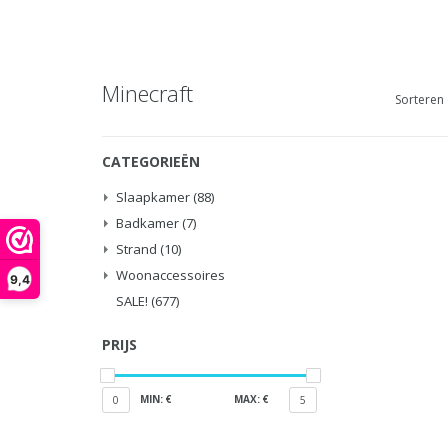
Minecraft
Sorteren 
CATEGORIEËN
Slaapkamer
(88)
Badkamer
(7)
Strand
(10)
Woonaccessoires
9,4
SALE!
(677)
PRIJS
MIN: €
MAX: €
0
5