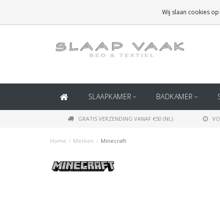
GRATIS BEZORGING BOVEN
€50
(BINNEN NEDERLAND)
Wij slaan cookies op
GRATIS BEZORGING BOVEN
€150
(BINNEN BELGIË)
SLAAPKAMER
BADKAMER
GRATIS VERZENDING VANAF €50 (NL)
VO
Home
/
Merken
/
Minecraft