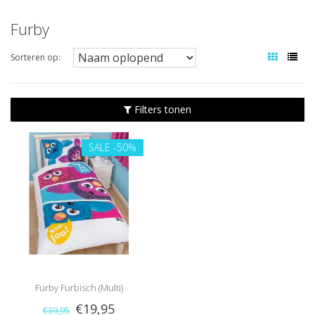
Furby
Sorteren op:
Filters tonen
SALE
-50%
Furby Furbisch (Multi)
€19,95
€39,95