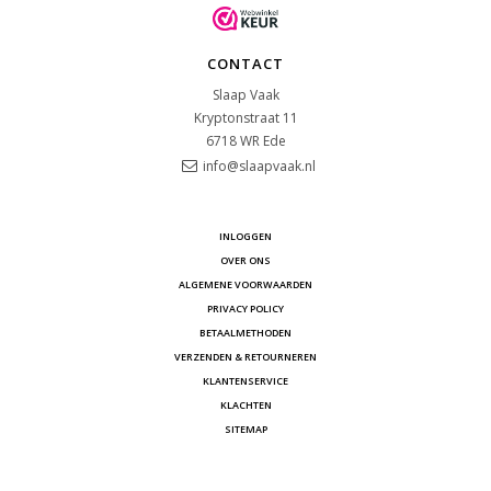
CONTACT
Slaap Vaak
Kryptonstraat 11
6718 WR
Ede
info@slaapvaak.nl
INLOGGEN
OVER ONS
ALGEMENE VOORWAARDEN
PRIVACY POLICY
BETAALMETHODEN
VERZENDEN & RETOURNEREN
KLANTENSERVICE
KLACHTEN
SITEMAP