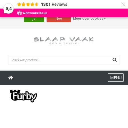
×
1301
Reviews
Wij slaan cookies op om onze website te verbeteren. Is dat akkoord?
9,4
Ja
Nee
Meer over cookies »
0 Artikelen
MENU