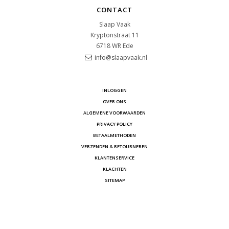
CONTACT
Slaap Vaak
Kryptonstraat 11
6718 WR
Ede
info@slaapvaak.nl
INLOGGEN
OVER ONS
ALGEMENE VOORWAARDEN
PRIVACY POLICY
BETAALMETHODEN
VERZENDEN & RETOURNEREN
KLANTENSERVICE
KLACHTEN
SITEMAP