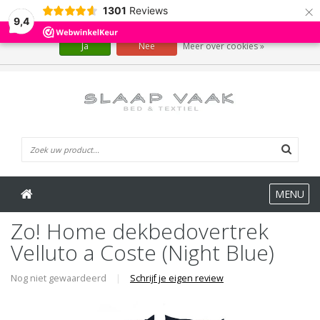
×
1301
Reviews
Wij slaan cookies op om onze website te verbeteren. Is dat akkoord?
9,4
Ja
Nee
Meer over cookies »
0 Artikelen
MENU
Zo! Home dekbedovertrek
Velluto a Coste (Night Blue)
Nog niet gewaardeerd
|
Schrijf je eigen review