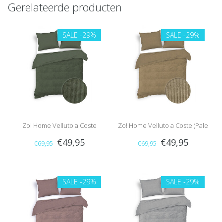
Gerelateerde producten
SALE
-29%
SALE
-29%
Zo! Home Velluto a Coste
Zo! Home Velluto a Coste (Pale
€49,95
€49,95
€69,95
€69,95
(Racing Green)
Gold)
SALE
-29%
SALE
-29%