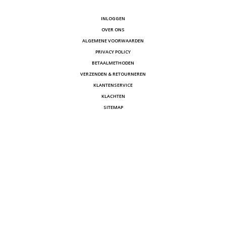
INLOGGEN
OVER ONS
ALGEMENE VOORWAARDEN
PRIVACY POLICY
BETAALMETHODEN
VERZENDEN & RETOURNEREN
KLANTENSERVICE
KLACHTEN
SITEMAP