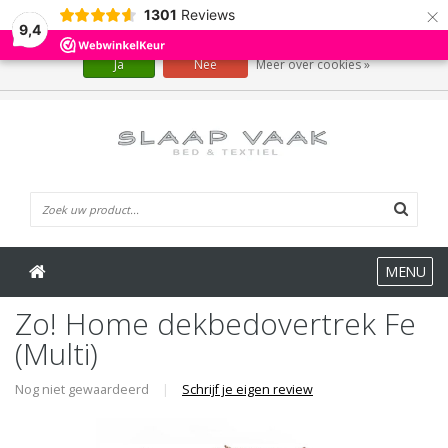
×
1301
Reviews
Wij slaan cookies op om onze website te verbeteren. Is dat akkoord?
9,4
Ja
Nee
Meer over cookies »
0 Artikelen
MENU
Zo! Home dekbedovertrek Fe
(Multi)
Nog niet gewaardeerd
|
Schrijf je eigen review