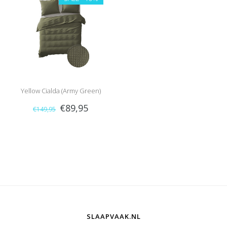
Yellow Cialda (Army Green)
€89,95
€149,95
SLAAPVAAK.NL