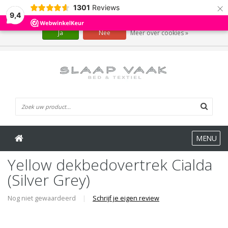
×
1301
Reviews
Wij slaan cookies op om onze website te verbeteren. Is dat akkoord?
9,4
Ja
Nee
Meer over cookies »
0 Artikelen
MENU
Yellow dekbedovertrek Cialda
(Silver Grey)
Nog niet gewaardeerd
|
Schrijf je eigen review