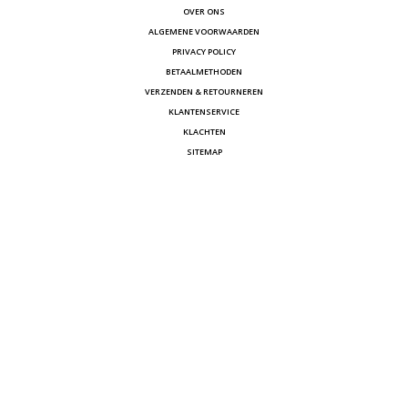
OVER ONS
ALGEMENE VOORWAARDEN
PRIVACY POLICY
BETAALMETHODEN
VERZENDEN & RETOURNEREN
KLANTENSERVICE
KLACHTEN
SITEMAP