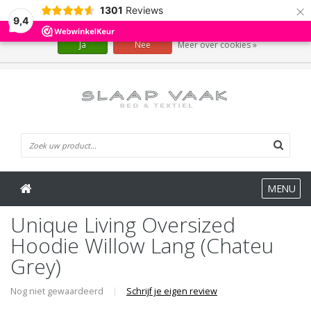
×
1301
Reviews
Wij slaan cookies op om onze website te verbeteren. Is dat akkoord?
9,4
Ja
Nee
Meer over cookies »
0 Artikelen
MENU
Unique Living Oversized
Hoodie Willow Lang (Chateu
Grey)
Nog niet gewaardeerd
|
Schrijf je eigen review