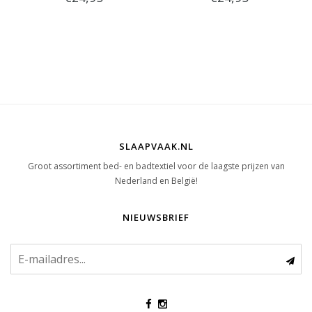
Hoodie Willow Lang (Winter
Hoodie Willow Lang (Taupe)
Green)
SLAAPVAAK.NL
Groot assortiment bed- en badtextiel voor de laagste prijzen van
Nederland en België!
NIEUWSBRIEF