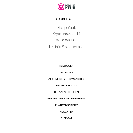
CONTACT
Slaap Vaak
Kryptonstraat 11
6718 WR
Ede
info@slaapvaak.nl
INLOGGEN
OVER ONS
ALGEMENE VOORWAARDEN
PRIVACY POLICY
BETAALMETHODEN
VERZENDEN & RETOURNEREN
KLANTENSERVICE
KLACHTEN
SITEMAP